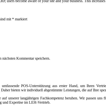
ERP, users become aware of your site and your business. This increases
sind mit
*
markiert
n nächsten Kommentar speichern.
 umfassende POS-Unterstützung aus erster Hand, um Ihren Vertriebs
Daher bieten wir individuell abgestimmte Leistungen, die auf Ihre spe
 die auf unserer langjährigen Fachkompetenz beruhen. Wir passen uns 
ng und Expertise im LEH-Vertrieb.